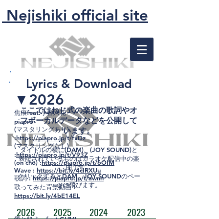
Nejishiki official site
Lyrics & Download
▼2026
ここではねじ式の楽曲の歌詞やオ
焦痕feat.小春六花
フボーカルデータなどを公開して
piapro
(マスタリングあり)
います。
:
https://piapro.jp/t/fxDz
(マスタリングなし)
タイトルの横に(DAM)、(JOY SOUND)と
:
https://piapro.jp/t/V93Z
表記されているものはカラオケ配信中の楽
(on cho) :
https://piapro.jp/t/6OIM
曲で
す。
Wave :
https://bit.ly/4cIRXUu
クリックすると
DAM、JOY SOUNDのペー
歌詞 :
https://piapro.jp/t/awnn
ジに飛びます。
歌ってみた背景動画 :
https://bit.ly/4bE14EL
2026
2025
2024
2023