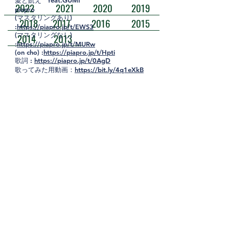
愛と飢え feat.GUMI
2022
2021
2020
2019
piapro
(マスタリングあり)
2018
2017
2016
2015
:
https://piapro.jp/t/EWS3
(マスタリングなし)
2014
2013
:
https://piapro.jp/t/MURw
(on cho) :
https://piapro.jp/t/Hpti
歌詞 :
https://piapro.jp/t/0AgD
歌ってみた用動画：
https://bit.ly/4q1eXkB