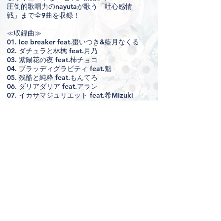
圧倒的歌唱力のnayutaが歌う「吐心感情
戦」まで全9曲を収録！
≪収録曲≫
01. Ice breaker feat.棗いつき&藍月なくる
02. ダチュラと林檎 feat.月乃
03. 紫陽花の夜 feat.柿チョコ
04. ブラッディグラビティ feat.魁
05. 残酷と純粋 feat.もんてろ
06. ダリアダリア feat.アラン
07. イカサマジュリエット feat.希Mizuki
08. 七草夢物語 feat.式部めぐり
09. 吐心感情戦 feat.nayuta
※希Mizukiさんの「希」は“さんずい”がつ
きます
■通販サイト一覧
​公式オンラインサイト
https://nejishiki.booth.pm/items/6137365
アニメイト
https://www.animate-
onlineshop.jp/pn/pd/2338090/
※10周年を記念した記念アルバムのため完