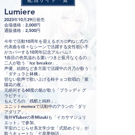
Lumiere
2023年10月29日発売
会場価格：2,000円
通販価格：2,500円
今年で活動10周年を迎えるボカロPねじ式の
代表曲を様々なシーンで活躍する女性歌い手
がカバーする10周年記念アルバム！
1曲目の色気溢れる棗いつきと藍月なくるの
二人が歌う「Ice breaker」、
声優、絵師など多方面で活躍中の月乃が歌う
「ダチュラと林檎」、
切ない歌声で歌い上げる柿チョコ歌唱の「紫
陽花の夜」、
元絶叫する60度の魁が歌う「ブラッディ グ
ラビティ」、
もんてろの「残酷と純粋」、
ユニットmemexで活動中のアランの「ダリ
アダリア」、
海外VTuberの希Mizukiも「イカサマジュリ
エット」で参加。
平安のこじらせ系文学少女「式部めぐり」が
歌うキュートな「七草夢物語」、